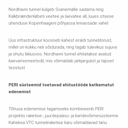
Nordhavni tunnel kulgeb Svanemølle sadama ning
Kalkbrænderiløbeti veetee ja laevatee all, luues otsese
ühenduse Kopenhaageni põhjaosa linnaosade vahel.
Uus infrastruktuur koosneb kahest eraldi tunnelitorust,
millel on kokku neli sõidurada, ning tagab tulevikus sujuva
ja ohutu liiklusvoo. Nordhavni tunnel ehitatakse avatud
kaevamismeetodil, mis võimaldab järkjärgulist ja täpset
teostust.
PERI süsteemid toetavad ehitustööde katkematut
edenemist
Tõhusa edenemise tagamiseks kombineerib PERI
projektis raketise-, juurdepääsu- ja kandevõimesüsteeme.
Kaheksa VTC tunneliraketise käru võimaldavad tänu