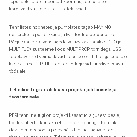
täpsusele ja optimeeritud koormusjaotusele teha
korduvaid valutöid kiirelt ja efektiivselt.
Tehnilistes hoonetes ja pumplates tagab MAXIMO
seinaraketis paindlikkuse ja kvaliteetse betoonpinna.
Põhjaplaatide ja vahelagede valuks kasutatakse DUO ja
MULTIFLEX süsteeme koos MULTIPROP tornidega. LGS
tööplatvormid võimaldavad trasside ohutut paigaldust üle
kaeviku ning PERI UP trepitornid tagavad turvalise pääsu
tööalale.
Tehniline tugi aitab kaasa projekti juhtimisele ja
teostamisele
PERI tehniline tugi on projekti kaasatud algusest peale,
hoides tihedat kontakti ehitusmeeskonnaga. Põhjalik
dokumentatsioon ja pidev nõustamine tagavad töö