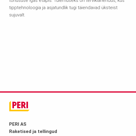
tõhususe igas etapis. Tulemuseks on terviklahendus, kus
tipptehnoloogia ja asjatundlik tugi täiendavad üksteist
sujuvalt.
PERI AS
Raketised ja tellingud