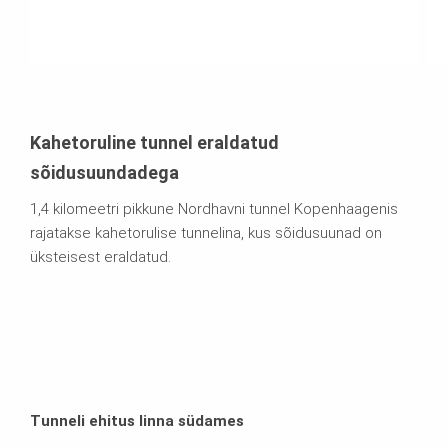
Kahetoruline tunnel eraldatud
sõidusuundadega
1,4 kilomeetri pikkune Nordhavni tunnel Kopenhaagenis
rajatakse kahetorulise tunnelina, kus sõidusuunad on
üksteisest eraldatud.
Tunneli ehitus linna südames