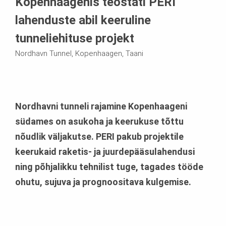
Kopenhaagenis teostati PERI
lahenduste abil keeruline
tunneliehituse projekt
Nordhavn Tunnel, Kopenhaagen, Taani
Nordhavni tunneli rajamine Kopenhaageni
südames on asukoha ja keerukuse tõttu
nõudlik väljakutse. PERI pakub projektile
keerukaid raketis- ja juurdepääsulahendusi
ning põhjalikku tehnilist tuge, tagades tööde
ohutu, sujuva ja prognoositava kulgemise.