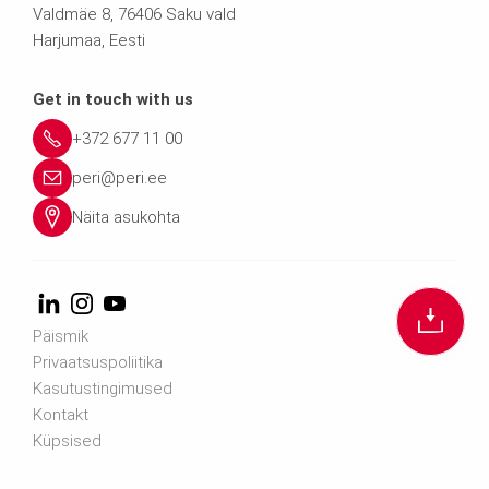
Valdmäe 8, 76406 Saku vald
Harjumaa, Eesti
Get in touch with us
+372 677 11 00
peri@peri.ee
Näita asukohta
Päismik
Privaatsuspoliitika
Kasutustingimused
Kontakt
Küpsised