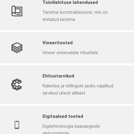
Tsiviilehituse lahendused
Tarnime konstruktsioone, mis on
ehitatud kestma
Vineeritooted
Vineer erinevatele nõuetele
Ehitustarvikud
Raketise ja tellingute jaoks vajalikud
tarvikud ühest allikast
Digitaalsed tooted
Digitehnoloogia kaasaegsele
ehitusplatsile