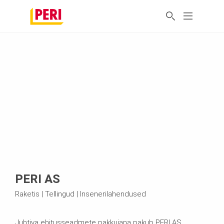
PERI AS
Raketis | Tellingud | Insenerilahendused
Juhtiva ehitusseadmete pakkujana pakub PERI AS