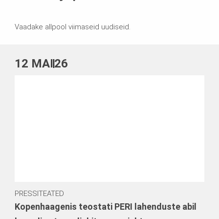
Vaadake allpool viimaseid uudiseid.
12
MAI
26
PRESSITEATED
Kopenhaagenis teostati PERI lahenduste abil