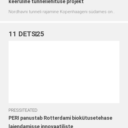
keeruline tunneliehituse projekt
Nordhavni tunneli rajamine Kopenhaageni südames on
asukoha ja keerukuse tõttu nõudlik väljakutse. PERI pakub
projektile keerukaid raketis- ja juurdepääsulahendusi ning
põhjalikku tehnilist tuge, tagades tööde ohutu, sujuva ja
11
DETS
25
prognoositava kulgemise.
PRESSITEATED
PERI panustab Rotterdami biokütusetehase
laiendamisse innovaatiliste