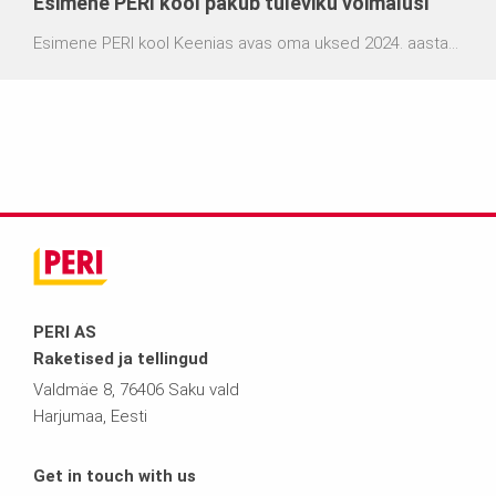
Esimene PERI kool pakub tuleviku võimalusi
Esimene PERI kool Keenias avas oma uksed 2024. aasta
veebruari lõpus üle 200 lapsele. Kibera, suurima slummi
Nairobi, esimene kool PERI jätkusuutlikkuse algatusel
"Jätkusuutlikkuse ehitamine" valmis vähem kui aastaga.
PERI arendas koostöös mittetulundusliku alustava
ettevõttega "Start Somewhere" välja nn TwistBlock
Vormid õõnesbetoonplokkide jaoks, mis on mõeldud
spetsiaalselt slummide jaoks nende lihtsa ja paindliku
kasutamise tõttu. Uus koolihoone on loonud mitte ainult
õppimisruume, vaid ka uusi kohalikke töövõimalusi.
PERI AS
Raketised ja tellingud
Valdmäe 8, 76406 Saku vald
Harjumaa, Eesti
Get in touch with us