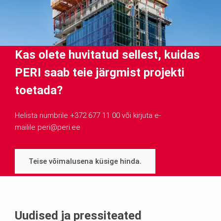
Kas olete huvitatud sellest, kuidas
PERI saab teie järgmist projekti
toetada?
Helista numbrile +372 677 11 00 või kirjuta e-
mailile peri@peri.ee
Teise võimalusena küsige hinda.
Uudised ja pressiteated