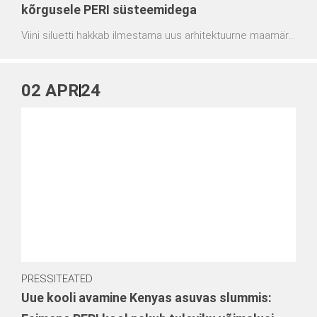
kõrgusele PERI süsteemidega
Viini siluetti hakkab ilmestama uus arhitektuurne maamärk:
DC Tower 2 kerkib muljetavaldava kiirusega. Pärast edukat
koostööd DC Tower 1 rajamisel panustab PERI olulisel
määral ka selle projekti elluviimisse. Planeeritav
02
APR
24
kogukõrgus 174 meetrit muudab torni püsivalt linna ilmet
mõjutavaks ehitiseks.
PRESSITEATED
Uue kooli avamine Kenyas asuvas slummis: