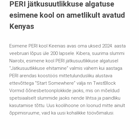
PERI jätkusuutlikkuse algatuse
esimene kool on ametlikult avatud
Kenyas
Esimene PERI kool Keenias avas oma uksed 2024. aasta
veebruari lõpus üle 200 lapsele. Kibera, suurima slummi
Nairobi, esimene kool PERI jätkusuutlikkuse algatusel
"Jätkusuutlikkuse ehitamine" valmis vähem kui aastaga.
PERI arendas koostöös mittetulundusliku alustava
ettevõttega "Start Somewhere" välja nn TwistBlock
Vormid õõnesbetoonplokkide jaoks, mis on mõeldud
spetsiaalselt slummide jaoks nende lihtsa ja paindliku
kasutamise tõttu. Uus koolihoone on loonud mitte ainult
õppimisruume, vaid ka uusi kohalikke töövõimalusi.