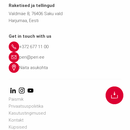
Raketised ja tellingud
Valdmäe 8, 76406 Saku vald
Harjumaa, Eesti
Get in touch with us
+372 677 11 00
peri@peri.ee
Näita asukohta
Päismik
Privaatsuspoliitika
Kasutustingimused
Kontakt
Küpsised