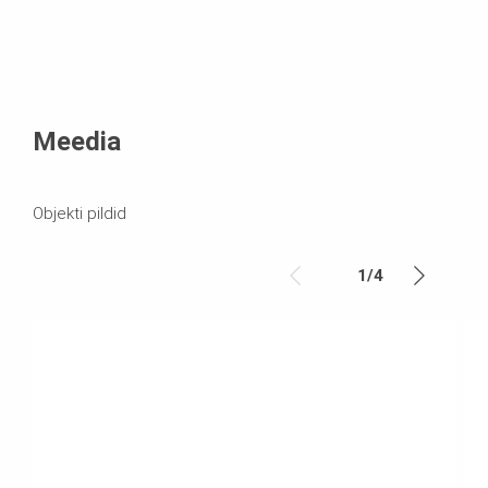
Meedia
Objekti pildid
1
/
4