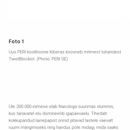
Foto 1
Uus PERI koolihoone Kiberas koosneb mitmest tuhandest
TwistBlockist. (Photo: PERI SE)
Üle 200 000 inimese elab Nairobiga suurimas slummis,
kus tänavatel elu domineerib igapäevaelu. Tihedalt
kokkupandud lainepapist onnid jätavad lastele vaevalt
ruumi mängimiseks ning haridus pole midagi, mida saaks