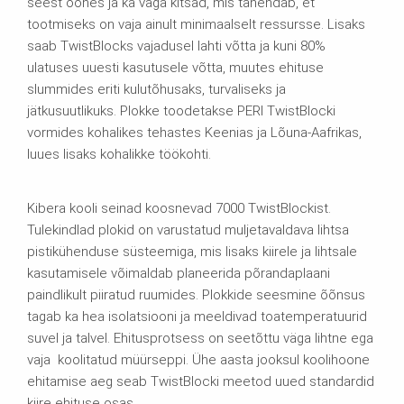
seest õõnes ja ka väga kitsad, mis tähendab, et
tootmiseks on vaja ainult minimaalselt ressursse. Lisaks
saab TwistBlocks vajadusel lahti võtta ja kuni 80%
ulatuses uuesti kasutusele võtta, muutes ehituse
slummides eriti kulutõhusaks, turvaliseks ja
jätkusuutlikuks. Plokke toodetakse PERI TwistBlocki
vormides kohalikes tehastes Keenias ja Lõuna-Aafrikas,
luues lisaks kohalikke töökohti.
Kibera kooli seinad koosnevad 7000 TwistBlockist.
Tulekindlad plokid on varustatud muljetavaldava lihtsa
pistikühenduse süsteemiga, mis lisaks kiirele ja lihtsale
kasutamisele võimaldab planeerida põrandaplaani
paindlikult piiratud ruumides. Plokkide seesmine õõnsus
tagab ka hea isolatsiooni ja meeldivad toatemperatuurid
suvel ja talvel. Ehitusprotsess on seetõttu väga lihtne ega
vaja koolitatud müürseppi. Ühe aasta jooksul koolihoone
ehitamise aeg seab TwistBlocki meetod uued standardid
kiire ehituse osas.