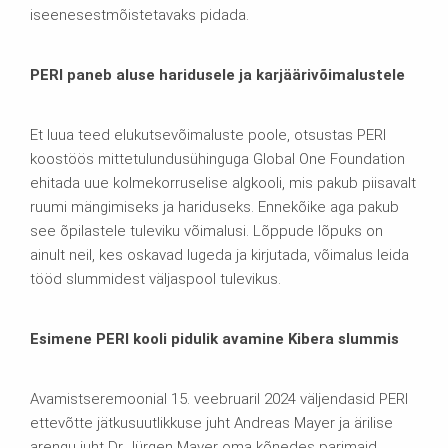
iseenesestmõistetavaks pidada.
PERI paneb aluse haridusele ja karjäärivõimalustele
Et luua teed elukutsevõimaluste poole, otsustas PERI
koostöös mittetulundusühinguga Global One Foundation
ehitada uue kolmekorruselise algkooli, mis pakub piisavalt
ruumi mängimiseks ja hariduseks. Ennekõike aga pakub
see õpilastele tuleviku võimalusi. Lõppude lõpuks on
ainult neil, kes oskavad lugeda ja kirjutada, võimalus leida
tööd slummidest väljaspool tulevikus.
Esimene PERI kooli pidulik avamine Kibera slummis
Avamistseremoonial 15. veebruaril 2024 väljendasid PERI
ettevõtte jätkusuutlikkuse juht Andreas Mayer ja ärilise
arengu juht Dr Jürgen Mayer oma kõnedes parimaid