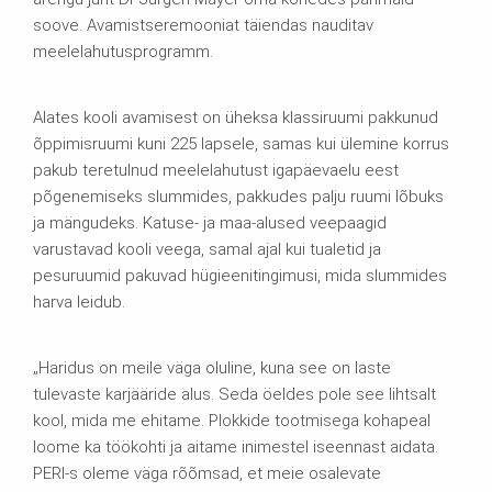
soove. Avamistseremooniat täiendas nauditav
meelelahutusprogramm.
Alates kooli avamisest on üheksa klassiruumi pakkunud
õppimisruumi kuni 225 lapsele, samas kui ülemine korrus
pakub teretulnud meelelahutust igapäevaelu eest
põgenemiseks slummides, pakkudes palju ruumi lõbuks
ja mängudeks. Katuse- ja maa-alused veepaagid
varustavad kooli veega, samal ajal kui tualetid ja
pesuruumid pakuvad hügieenitingimusi, mida slummides
harva leidub.
„Haridus on meile väga oluline, kuna see on laste
tulevaste karjääride alus. Seda öeldes pole see lihtsalt
kool, mida me ehitame. Plokkide tootmisega kohapeal
loome ka töökohti ja aitame inimestel iseennast aidata.
PERI-s oleme väga rõõmsad, et meie osalevate