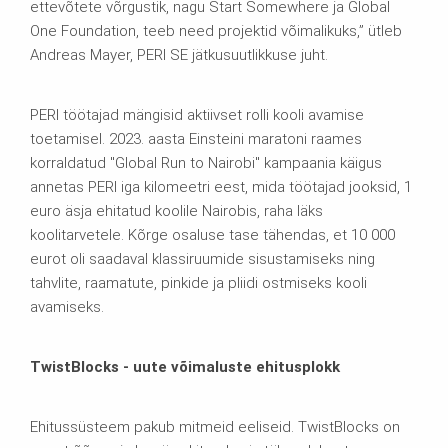
ettevõtete võrgustik, nagu Start Somewhere ja Global
One Foundation, teeb need projektid võimalikuks,” ütleb
Andreas Mayer, PERI SE jätkusuutlikkuse juht.
PERI töötajad mängisid aktiivset rolli kooli avamise
toetamisel. 2023. aasta Einsteini maratoni raames
korraldatud "Global Run to Nairobi" kampaania käigus
annetas PERI iga kilomeetri eest, mida töötajad jooksid, 1
euro äsja ehitatud koolile Nairobis, raha läks
koolitarvetele. Kõrge osaluse tase tähendas, et 10 000
eurot oli saadaval klassiruumide sisustamiseks ning
tahvlite, raamatute, pinkide ja pliidi ostmiseks kooli
avamiseks.
TwistBlocks - uute võimaluste ehitusplokk
Ehitussüsteem pakub mitmeid eeliseid. TwistBlocks on