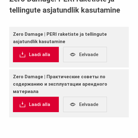
tellingute asjatundlik kasutamine
Zero Damage | PERI raketiste ja tellingute
asjatundlik kasutamine
Laadi alla
Eelvaade
Zero Damage | Практические советы по
содержанию и эксплуатации арендного
материала
Laadi alla
Eelvaade