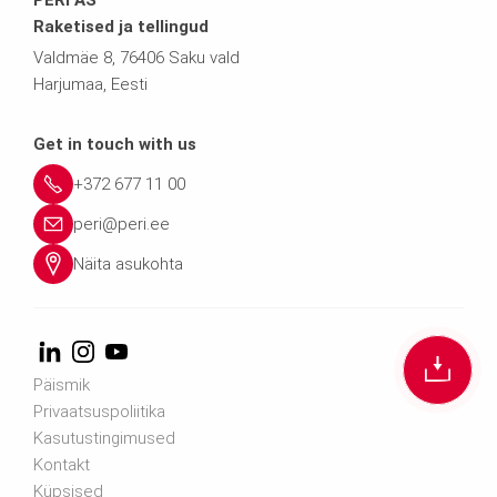
Raketised ja tellingud
Valdmäe 8, 76406 Saku vald
Harjumaa, Eesti
Get in touch with us
+372 677 11 00
peri@peri.ee
Näita asukohta
Päismik
Privaatsuspoliitika
Kasutustingimused
Kontakt
Küpsised