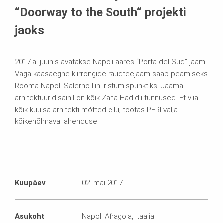
“Doorway to the South“ projekti
jaoks
2017.a. juunis avatakse Napoli ääres “Porta del Sud” jaam.
Väga kaasaegne kiirrongide raudteejaam saab peamiseks
Rooma-Napoli-Salerno liini ristumispunktiks. Jaama
arhitektuuridisainil on kõik Zaha Hadid’i tunnused. Et viia
kõik kuulsa arhitekti mõtted ellu, töötas PERI välja
kõikehõlmava lahenduse.
Kuupäev
02. mai 2017
Asukoht
Napoli Afragola, Itaalia