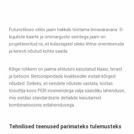
Futuristilises stiilis jaam hakkab töötama linnaväravana. S-
kujuliste kaarte ja ümmarguste seintega jaam on
projekteeritud nii, et külastajatel oleks lihtne orienteeruda
ja kiiresti nõutud kohta saada.
Kõige rohkem on jaama ehituses kasutatud klaasi, terast
ja betooni. Betoonipindade kvaliteedile esitati kõrged
nõuded. Selleks, et nendele nõutele vastata, töötas
töövõtja koos PERI inseneridega välja säästliku lahenduse,
mis eeldas standardsete detailide kasutamist
kombinatsioonis erilahendusega.
Tehnilised teenused parimateks tulemusteks