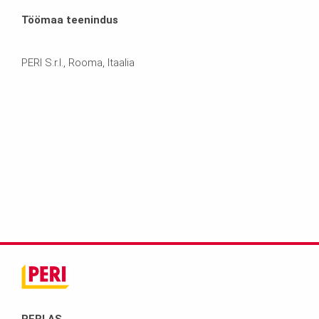
Töömaa teenindus
PERI S.r.l., Rooma, Itaalia
PERI AS