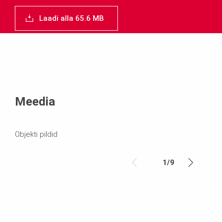
Laadi alla 65.6 MB
Meedia
Objekti pildid
1
/
9