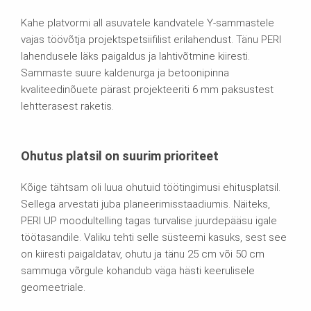
Kahe platvormi all asuvatele kandvatele Y-sammastele
vajas töövõtja projektspetsiifilist erilahendust. Tänu PERI
lahendusele läks paigaldus ja lahtivõtmine kiiresti.
Sammaste suure kaldenurga ja betoonipinna
kvaliteedinõuete pärast projekteeriti 6 mm paksustest
lehtterasest raketis.
Ohutus platsil on suurim prioriteet
Kõige tähtsam oli luua ohutuid töötingimusi ehitusplatsil.
Sellega arvestati juba planeerimisstaadiumis. Näiteks,
PERI UP moodultelling tagas turvalise juurdepääsu igale
töötasandile. Valiku tehti selle süsteemi kasuks, sest see
on kiiresti paigaldatav, ohutu ja tänu 25 cm või 50 cm
sammuga võrgule kohandub väga hästi keerulisele
geomeetriale.