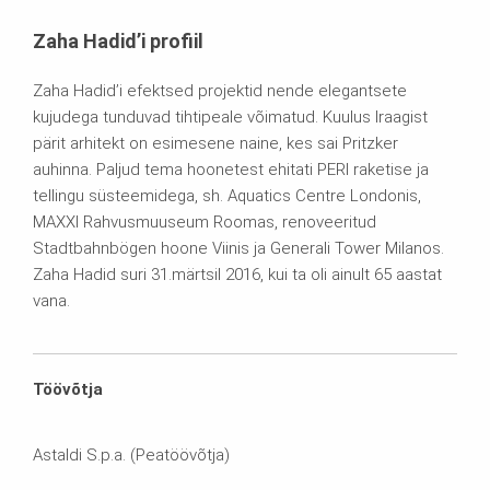
Zaha Hadid’i profiil
Zaha Hadid’i efektsed projektid nende elegantsete
kujudega tunduvad tihtipeale võimatud. Kuulus Iraagist
pärit arhitekt on esimesene naine, kes sai Pritzker
auhinna. Paljud tema hoonetest ehitati PERI raketise ja
tellingu süsteemidega, sh. Aquatics Centre Londonis,
MAXXI Rahvusmuuseum Roomas, renoveeritud
Stadtbahnbögen hoone Viinis ja Generali Tower Milanos.
Zaha Hadid suri 31.märtsil 2016, kui ta oli ainult 65 aastat
vana.
Töövõtja
Astaldi S.p.a. (Peatöövõtja)