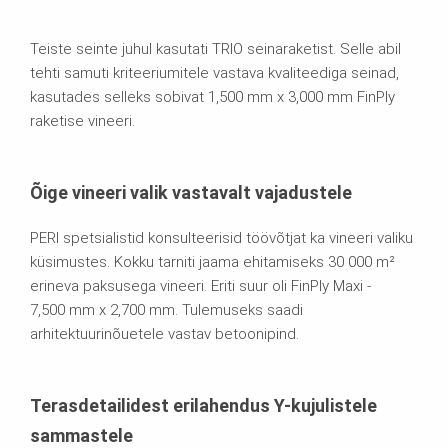
Teiste seinte juhul kasutati TRIO seinaraketist. Selle abil
tehti samuti kriteeriumitele vastava kvaliteediga seinad,
kasutades selleks sobivat 1,500 mm x 3,000 mm FinPly
raketise vineeri.
Õige vineeri valik vastavalt vajadustele
PERI spetsialistid konsulteerisid töövõtjat ka vineeri valiku
küsimustes. Kokku tarniti jaama ehitamiseks 30 000 m²
erineva paksusega vineeri. Eriti suur oli FinPly Maxi -
7,500 mm x 2,700 mm. Tulemuseks saadi
arhitektuurinõuetele vastav betoonipind.
Terasdetailidest erilahendus Y-kujulistele
sammastele