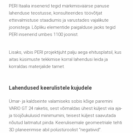
PERI Itaalia insenerid tegid märkimisväärse panuse
lahenduse teostusse, konsulteerides töövõtjat
ettevalmistuse staadiumis ja varustades vajalikute
joonistega. Lõpliku elementide paigalduse jaoks tegid
PERI insenerid umbes 1100 joonist.
Lisaks, viibis PERI projektijuht palju aega ehitusplatsil, kus
aitas küsimuste tekkimise korral lahendusi leida ja
korraldas materjalide tarnet.
Lahendused keerulistele kujudele
Ümar- ja kaldseinte valamiseks sobis kõige paremini
VARIO GT 24 raketis, sest võimaldas ühest küljest viia aja-
ja tööjõukulusid miinimumini, teisest küljest saavutada
nõutud laitmatut pinda. Keerulisemale geomeetriale tehti
3D planeerimise abil polüstüroolist “negatiivid”.