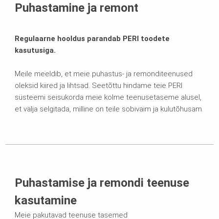
Puhastamine ja remont
Regulaarne hooldus parandab PERI toodete
kasutusiga.
Meile meeldib, et meie puhastus- ja remonditeenused
oleksid kiired ja lihtsad. Seetõttu hindame teie PERI
süsteemi seisukorda meie kolme teenusetaseme alusel,
et välja selgitada, milline on teile sobivaim ja kulutõhusam.
Puhastamise ja remondi teenuse
kasutamine
Meie pakutavad teenuse tasemed