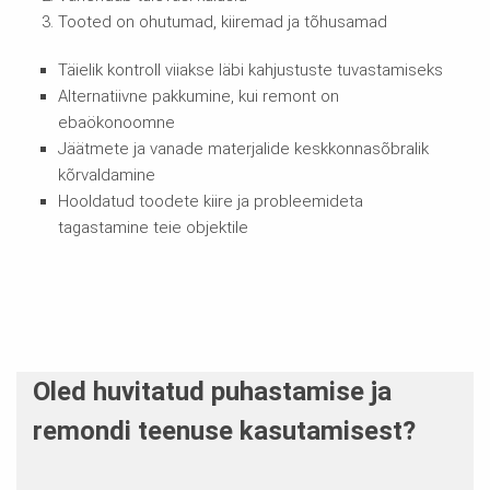
Tooted on ohutumad, kiiremad ja tõhusamad
Täielik kontroll viiakse läbi kahjustuste tuvastamiseks
Alternatiivne pakkumine, kui remont on
ebaökonoomne
Jäätmete ja vanade materjalide keskkonnasõbralik
kõrvaldamine
Hooldatud toodete kiire ja probleemideta
tagastamine teie objektile
Oled huvitatud puhastamise ja
remondi teenuse kasutamisest?