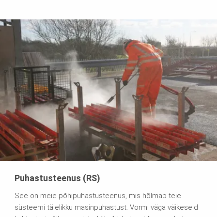
Puhastusteenus (RS)
See on meie põhipuhastusteenus, mis hõlmab teie
süsteemi täielikku masinpuhastust. Vormi väga väikeseid