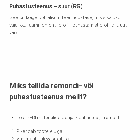
Puhastusteenus – suur (RG)
See on kõige põhjalikum teenindustase, mis sisaldab
vajalikku raami remonti, profiili puhastamist profiile ja uut
värvi.
Miks tellida remondi- või
puhastusteenus meilt?
Teie PERI materjalide põhjalik puhastus ja remont;
Pikendab toote eluiga
Vähendab tulevasi kulusid