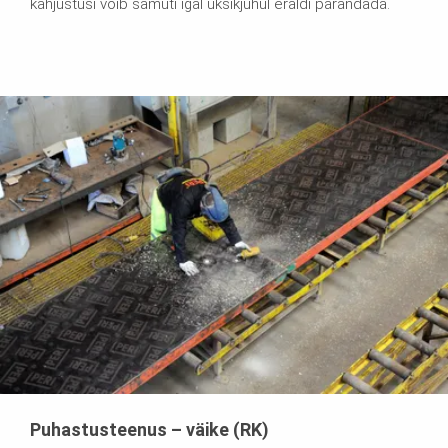
kahjustusi võib samuti igal üksikjuhul eraldi parandada.
Puhastusteenus – väike (RK)