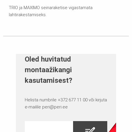
TRIO ja MAXIMO seinaraketise vigastamata
lahtirakestamiseks.
Oled huvitatud
montaažikangi
kasutamisest?
Helista numbrile +372 677 11 00 või kirjuta
e-mailile
peri@peri.ee