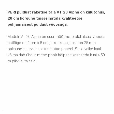
PERI puidust raketise tala VT 20 Alpha on kulutõhus,
20 cm kõrgune täisseinatala kvaliteetse
põhjamaisest puidust vööosaga.
Mudelil VT 20 Alpha on suur mõõtmete stabiilsus, vööosa
ristlõige on 4 cm x 8 cm ja keskosa jaoks on 25 mm
paksune tugevalt kokkusurutud paneel. Selle väike kaal
võimaldab ühe inimese poolt hõlpsalt käsitseda kuni 4,50
m pikkusi talasid.