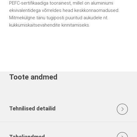
PEFC-sertifikaadiga toorainest, millel on alumiiniumi
ekvivalentidega võrreldes head keskkonnaomadused.
Mitmekülgne tänu tugiposti puuritud aukudele nt.
kukkumiskaitsevahendite kinnitamiseks.
Toote andmed
Tehnilised detailid
Tabeliandmed