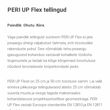
Allalaadimised
PERI UP Flex tellingud
Paindlik. Ohutu. Kiire.
Väga paindlik tellingute süsteem PERI UP Flex ei jäta
peaaegu ühtegi väljakutset täitmata, eriti tööstuslike
rakenduste puhul. See võimaldab teha peaaegu
igasuguseid kohandusi vastavalt kohalikele töökoha
tingimustele ja täidab ka kõige kõrgemaid tööohutuse
nõudeid teostatavate tööpiirkondade jaoks.
PERI UP Flexil on 25 cm ja 50 cm toestuse samm. Lai valik
erineva pikkusega tellingulavasid alates 25 cm võimaldab
suunda muuta ja seega tagada maksimaalse
kohandatavuse projektispetsiifilise geomeetriaga. PERI
UP Flex vastab Euroopa standardite EN 12810 ja EN 12811