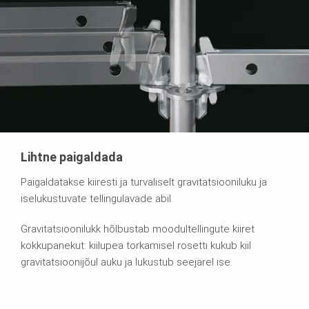
Lihtne paigaldada
Paigaldatakse kiiresti ja turvaliselt gravitatsiooniluku ja
iselukustuvate tellingulavade abil.
Gravitatsioonilukk hõlbustab moodultellingute kiiret
kokkupanekut: kiilupea torkamisel rosetti kukub kiil
gravitatsioonijõul auku ja lukustub seejärel ise.